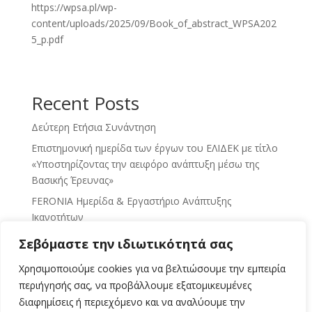
https://wpsa.pl/wp-
content/uploads/2025/09/Book_of_abstract_WPSA202
5_p.pdf
Recent Posts
Δεύτερη Ετήσια Συνάντηση
Επιστημονική ημερίδα των έργων του ΕΛΙΔΕΚ με τίτλο
«Υποστηρίζοντας την αειφόρο ανάπτυξη μέσω της
Βασικής Έρευνας»
FERONIA Ημερίδα & Εργαστήριο Ανάπτυξης
Ικανοτήτων
Δημοσιεύσεις σε Επιστημονικά Περιοδικά με Κριτές
Σεβόμαστε την ιδιωτικότητά σας
Παρουσίαση ερευνητικής εργασίας στο «6th
Χρησιμοποιούμε cookies για να βελτιώσουμε την εμπειρία
Symposium on Circular Economy and Sustainability»
περιήγησής σας, να προβάλλουμε εξατομικευμένες
διαφημίσεις ή περιεχόμενο και να αναλύουμε την
Χωρίς σχόλια για εμφάνιση.